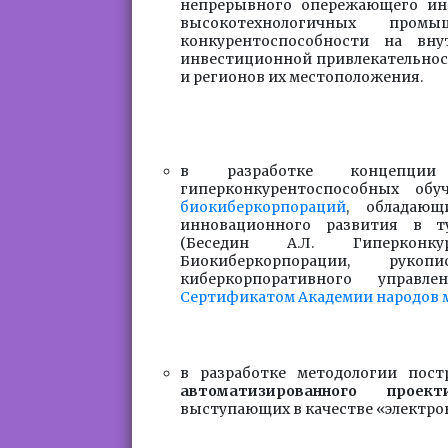
непрерывного опережающего инн
высокотехнологичных пром
конкурентоспособности на вн
инвестиционной привлекательност
и регионов их местоположения.
в разработке концепци
гиперконкурентоспособных об
биокиберкорпораций
, обладающ
инновационного развития в ту
(Беседин А.Л. Гиперконкур
Биокиберкорпорации, руко
киберкорпоративного управ
Сертификатом Академии народов м
в разработке методологии пос
автоматизированного проек
выступающих в качестве «электро