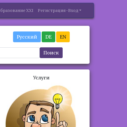
бразование XXI
Регистрация-Вход
Русский
DE
EN
Поиск
Услуги