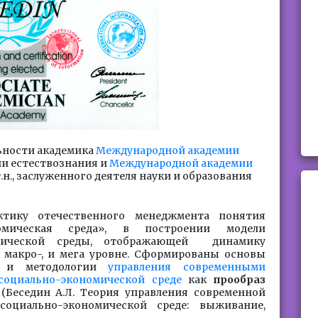
ьности академика
Международной академии
ии естествознания и
Международной академии
 к.т.н., заслуженного деятеля науки и образования
тику отечественного менеджмента понятия
номическая среда», в построении модели
омической среды, отображающей динамику
, макро-, и мега уровне. Сформированы основы
и и методологии
управления современными
социально-экономической среде
как
прообраз
(Беседин А.Л. Теория управления современной
социально-экономической среде: выживание,