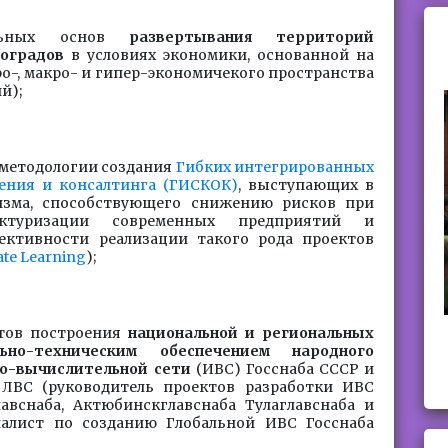
альных основ
развертывания территорий
коградов
в условиях экономики, основанной на
о-, макро- и гипер-экономичекого пространства
й);
 методологии создания
Гибких интегрированных
ения и консалтинга (ГИСКОК)
, выступающих в
низма, способствующего снижению рисков при
уктуризации современных предприятий и
ктивности реализации такого рода проектов
ate Learning
);
ктов построения
национальной и региональных
ьно-техническим обеспечением народного
но-вычислительной сети
(ИВС) Госснаба СССР и
ЛВС (руководитель проектов разработки ИВС
лавснаба, Актюбинскглавснаба Тулаглавснаба и
иалист по созданию Глобальной ИВС Госснаба