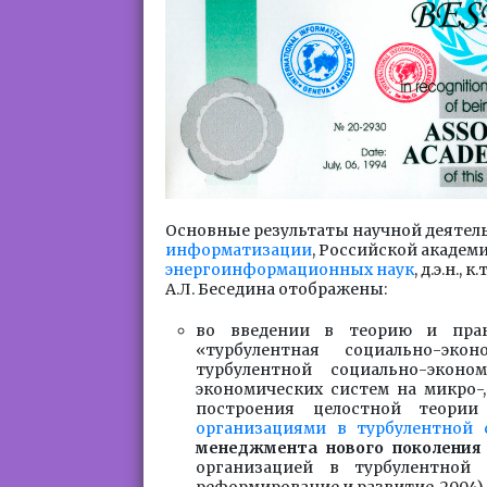
Основные результаты научной деятел
информатизации
, Российской академ
энергоинформационных наук
, д.э.н.,
А.Л. Беседина отображены:
во введении в теорию и прак
«турбулентная социально-эко
турбулентной социально-экон
экономических систем на микро-
построения целостной теори
организациями в турбулентной 
менеджмента нового поколения
организацией в турбулентной 
реформирование и развитие, 2004).