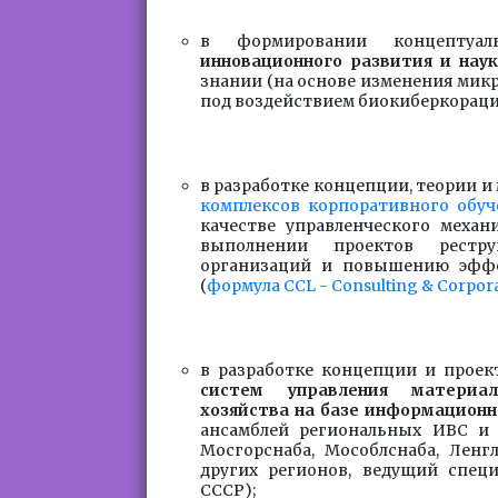
в формировании концепту
инновационного развития и нау
знании (на основе изменения микр
под воздействием биокиберкораци
в разработке концепции, теории и
комплексов корпоративного обуч
качестве управленческого меха
выполнении проектов рестр
организаций и повышению эффе
(
формула CCL - Consulting & Corpor
в разработке концепции и прое
систем управления материал
хозяйства на базе информацион
ансамблей региональных ИВС и 
Мосгорснаба, Мособлснаба, Ленг
других регионов, ведущий спец
СССР);