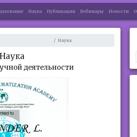
разование
Наука
Публикации
Вебинары
Новости
О
Наука
Наука
учной деятельности