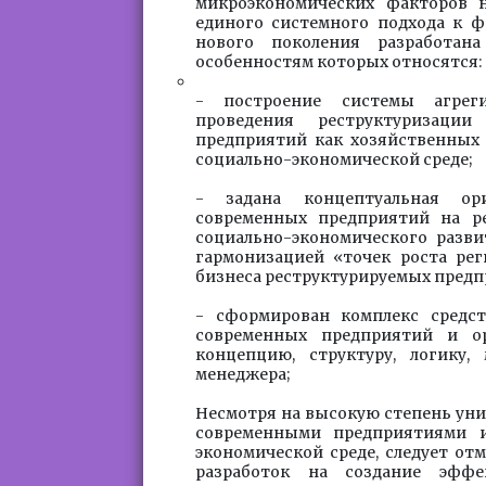
микроэкономических факторов 
единого системного подхода к ф
нового поколения разработан
особенностям которых относятся:
- построение системы агрег
проведения реструктуризаци
предприятий как хозяйственных 
социально-экономической среде;
- задана концептуальная ор
современных предприятий на ре
социально-экономического разви
гармонизацией «точек роста рег
бизнеса реструктурируемых предп
- сформирован комплекс средс
современных предприятий и ор
концепцию, структуру, логику,
менеджера;
Несмотря на высокую степень уни
современными предприятиями и
экономической среде, следует о
разработок на создание эффе