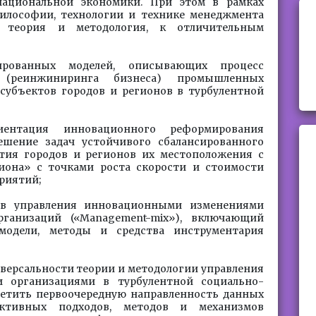
национальной экономики. При этом в рамках
илософии, технологии и технике менеджмента
а теория и методология, к отличительным
ированных моделей, описывающих процесс
и (реинжиниринга бизнеса) промышленных
субъектов городов и регионов в турбулентной
иентация инновационного реформирования
шение задач устойчивого сбалансированного
тия городов и регионов их местоположения с
иона» с точками роста скорости и стоимости
риятий;
тв управления инновационными изменениями
ганизаций («Management-mix»), включающий
 модели, методы и средства инструментария
версальности теории и методологии управления
 организациями в турбулентной социально-
тметить первоочередную направленность данных
ктивных подходов, методов и механизмов