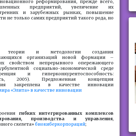
овационного реформирования, прежде всего,
ышленных предприятий, увеличение их
утренних и зарубежных рынках, повышение
и не только самих предприятий такого рода, но
и теории и методологии создания
учающихся организаций новой формации –
их свойством непрерывного опережающего
рбулентной социально-экономической среде
енция и гиперконкурентоспособность:
пись, 2005). Предложенная концепция
ления закреплена в качестве инновации
ира «Элита» в качестве инновации
троения
гибких интегрированных комплексов
тирования, производства и управления
,
нного скелета»
биокиберкорпораций
;