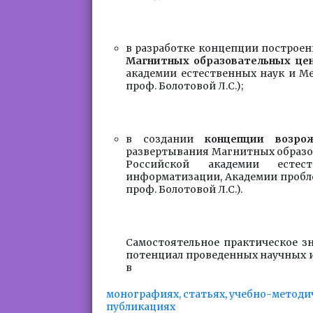
в разработке концепции построен
Магнитных образовательных це
академии естественных наук и Ме
проф. Болотовой Л.С.);
в создании
концепции возро
развертывания Магнитных образов
Российской академии естес
информатизации, Академии проблем
проф. Болотовой Л.С.).
Самостоятельное практическое з
потенциал проведенных научных и
в
монографиях, статьях, учебно-методи
публикациях