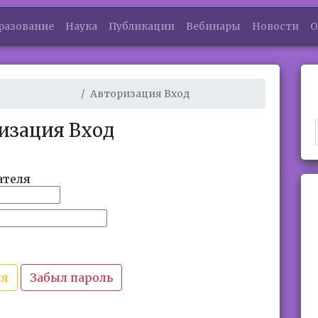
разование
Наука
Публикации
Вебинары
Новости
О
Авторизация Вход
изация Вход
ателя
ия
Забыл пароль