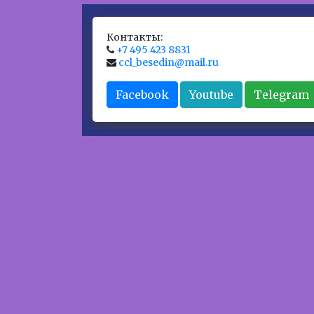
Контакты:
+7 495 423 8831
ccl_besedin@mail.ru
Facebook
Youtube
Telegram