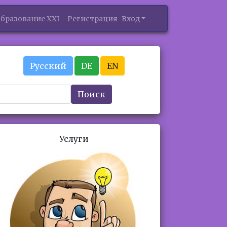
бразование XXI
Регистрация-Вход
Русский
DE
EN
Поиск
Услуги